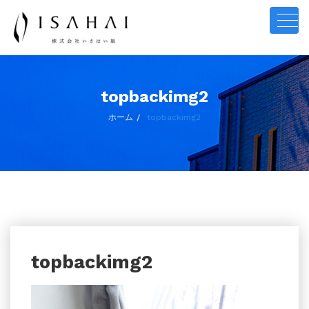
ナ
ビ
ゲ
ー
シ
ョ
ン
切
り
替
topbackimg2
え
ホーム
topbackimg2
topbackimg2